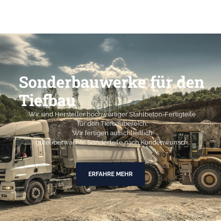
Sonderbauwerke für den
Tiefbau
Wir sind Hersteller hochwertiger Stahlbeton-Fertigteile
für den Tiefbaubereich.
Wir fertigen ausschließlich
güteüberwachte Sonderteile nach Kundenwunsch.
ERFAHRE MEHR